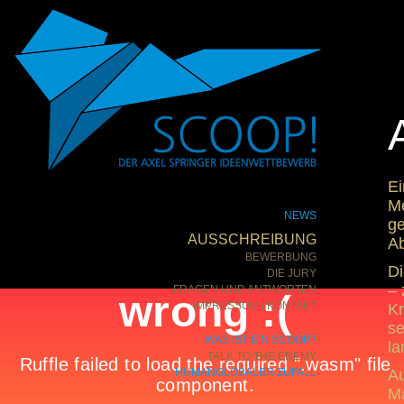
Ei
Me
NEWS
ge
AUSSCHREIBUNG
Ab
BEWERBUNG
Di
DIE JURY
– 
FRAGEN UND ANTWORTEN
IMPRESSUM / KONTAKT
Kr
se
WAS IST EIN SCOOP?
la
TALK TO THE ENEMY
HUMANGLOBALER ZUFALL
Au
Ma