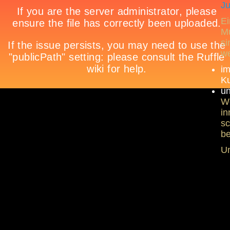
Ju
Ei
Mu
si
w
im
Ku
un
We
in
sc
b
Un