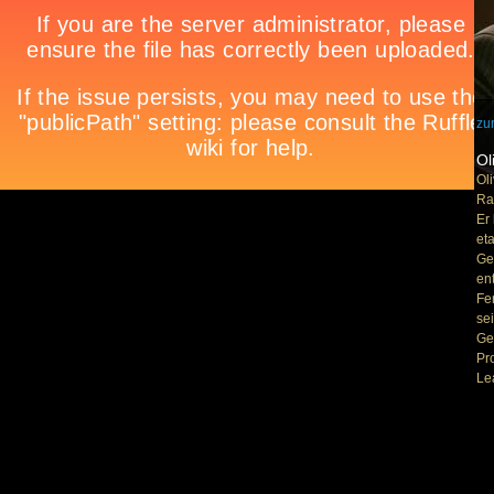
zu
Ol
Ol
Ra
Er
et
Ge
en
Fe
se
Ge
Pr
Le