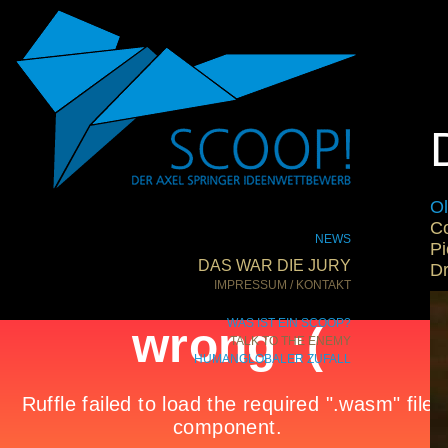
Ol
C
NEWS
Pi
DAS WAR DIE JURY
Dr
IMPRESSUM / KONTAKT
WAS IST EIN SCOOP?
TALK TO THE ENEMY
HUMANGLOBALER ZUFALL